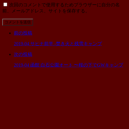
次回のコメントで使用するためブラウザーに自分の名
前、メールアドレス、サイトを保存する。
コ
メ
前の投稿
ン
ト
2019-04 サヒナ前半 -焚き火と残雪キャンプ
す
る
次の投稿
2019-04 函館 白石公園オート 〜桜の下でGWキャンプ