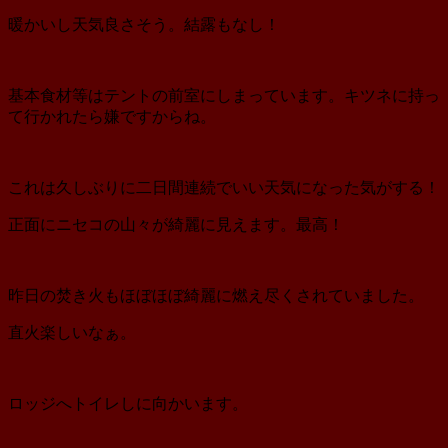
暖かいし天気良さそう。結露もなし！
基本食材等はテントの前室にしまっています。キツネに持っ
て行かれたら嫌ですからね。
これは久しぶりに二日間連続でいい天気になった気がする！
正面にニセコの山々が綺麗に見えます。最高！
昨日の焚き火もほぼほぼ綺麗に燃え尽くされていました。
直火楽しいなぁ。
ロッジへトイレしに向かいます。