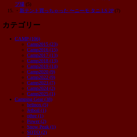
プ場
(5)
・
新テント買っちゃった 〜ニーモ タニ LS 2P
(7)
カテゴリー
CAMP
(106)
Camp2015
(23)
Camp2016
(15)
Camp2017
(13)
Camp2018
(13)
Camp2019
(14)
Camp2020
(9)
Camp2022
(9)
Camp2023
(7)
Camp2024
(2)
Camp2025
(1)
Camping Gear
(38)
helinox
(5)
Jetboil
(1)
othre
(1)
Power
(2)
Snow Peak
(1)
SOTO
(2)