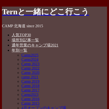
コ
Ternと一緒にどこ行こう
ン
テ
ン
CAMP 北海道 since 2015
ツ
へ
人気TOP30
ス
場所別記事一覧
キ
通年営業のキャンプ場2021
ッ
年別一覧
プ
Camp2025
Camp2024
Camp 2023
Camp 2022
Camp 2020
camp 2021
Camp 2019
Camp 2018
Camp 2017
Camp2023
Camp 2016
Camp 2015
4月オープンのキャンプ場