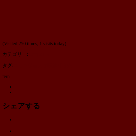
(Visited 250 times, 1 visits today)
カテゴリー:
Camp2019
タグ:
ニセコ
後志支庁
蘭越町
道央
tern
Twitter
Instagram
シェアする
Twitter
で
は
シ