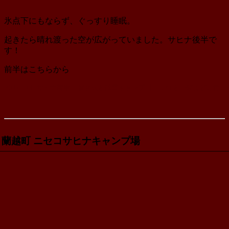
新
日
氷点下にもならず、ぐっすり睡眠。
起きたら晴れ渡った空が広がっていました。サヒナ後半で
す！
前半はこちらから
2019-04 サヒナ前半 -焚き火と残雪キャンプ | Ternと一緒にどこ行こ
蘭越町 ニセコサヒナキャンプ場