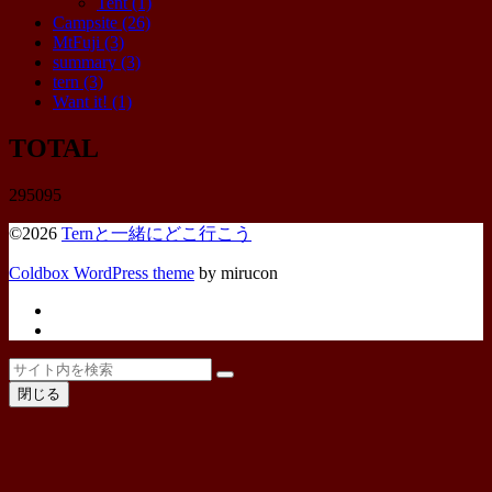
Tent
(1)
Campsite
(26)
MtFuji
(3)
summary
(3)
tern
(3)
Want it!
(1)
TOTAL
295095
©2026
Ternと一緒にどこ行こう
Coldbox WordPress theme
by mirucon
Twitter
Instagram
ト
検
検
ッ
索
閉じる
索
プ
へ
戻
る