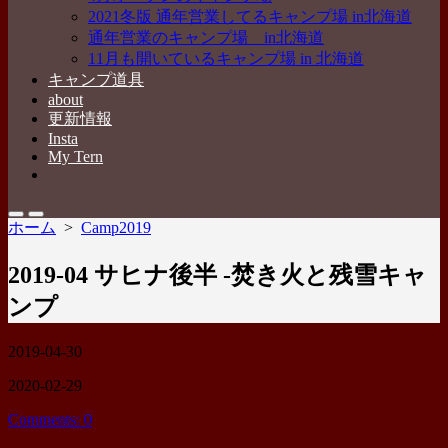
2021冬版 通年営業してるキャンプ場 in北海道
通年営業のキャンプ場 in北海道
11月も開いているキャンプ場 in 北海道
キャンプ道具
about
更新情報
Insta
My Tern
メ
ニ
ュ
検
メ
ホーム
>
Camp2019
ー
索
ニ
を
切
ュ
閉
2019-04 サヒナ後半 -焚き火と残雪キャ
り
ー
じ
替
る
ンプ
え
公
2019-04-30
開
最
2020-02-29
日
終
Comments: 0
更