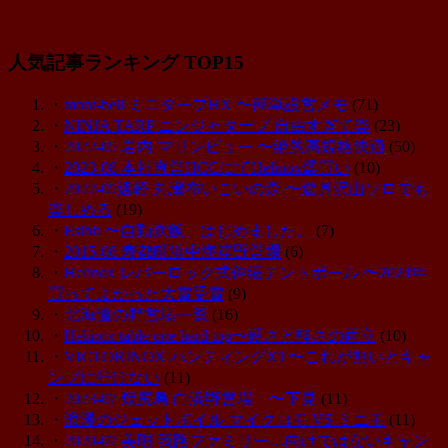
人気記事ランキング TOP15
・
mont-bell ミニタープHX 〜簡単設営メモ
(71)
・
NINJA TARP ニンジャタープ 自由すぎて楽
(23)
・
2022-05 岩内 マリンビュー 〜絶景高規格快適
(50)
・
2023-08 本社直営HCCにてHelinox爆買い
(10)
・
2022-05遠軽 丸瀬布いこいの森 〜遊具沢山ソロでも
楽しめる
(19)
・
Esibit 〜自動炊飯、はじめました。
(7)
・
2015-08 寿都町浜中海岸野営場
(6)
・
Helinox レバーロック式伸縮テントポール 〜2024年
買ってよかった大賞受賞
(9)
・
北海道の野営場一覧
(16)
・
Helinox table one hard top〜硬さと軽さの両立
(10)
・
VICTORINOX ハンティングXT〜これが無いとキャ
ンプに行けない
(11)
・
2023-07 焼尻島 白浜野営場 〜下見
(11)
・
浪漫のジェットボイル マイクロモ VS ミニモ
(11)
・
2020-07 美唄 我路ファミリー…向けではないキャン