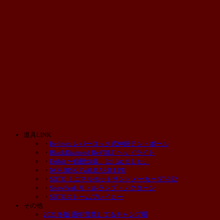
道具LINK
・
Helinox レバーロック式伸縮テントポール
・
BlackDiamond ReVOLT ヘッドライト
・
Esibit 〜自動炊飯、はじめました。
・
NORDISK SVALBARD 1 PU
・
SOTO ミニマルホットサンドメーカー ST-952
・
SnowPeak リトルランプ・ノクターン
・
SOTOストームブレイカー
その他
2021冬版 通年営業してるキャンプ場