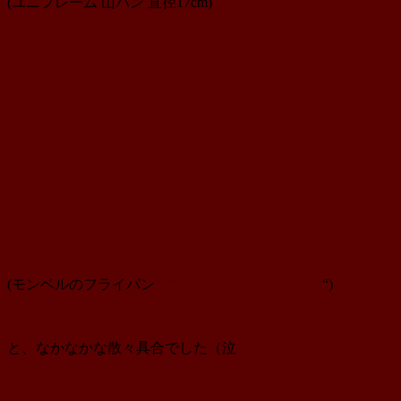
(ユニフレーム 山パン 直径17cm)
(モンベルのフライパン
“アルパインフライパン 18
“)
と、なかなかな散々具合でした（泣