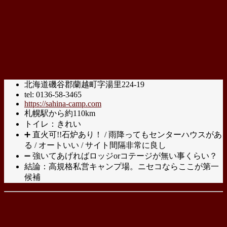
北海道磯谷郡蘭越町字湯里224-19
tel: 0136-58-3465
https://sahina-camp.com
札幌駅から約110km
トイレ：きれい
➕ 直火可!!石炉あり！ / 雨降ってもセンターハウスがあ
る / オートいい / サイト間隔非常に良し
➖ 強いてあげればロッジorコテージが無い事くらい？
結論：高規格私営キャンプ場。ニセコならここが第一
候補