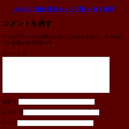
2015-07 速報:美笛キャンプ場 〜祝！再開
コメントを残す
メールアドレスが公開されることはありません。
※
が付い
ている欄は必須項目です
コメント
※
名前
※
メール
※
サイト