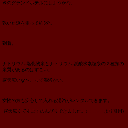
６のグランドホテルにしようかな。
乾いた道を走って約5分。
到着。
ナトリウム‐塩化物泉とナトリウム‐炭酸水素塩泉の２種類の
泉質があるのはすごい。
露天広いな〜。って混浴かい。
女性の方も安心して入れる湯浴がレンタルできます。
露天広くてすごくのんびりできました。(
公式web
より引用)