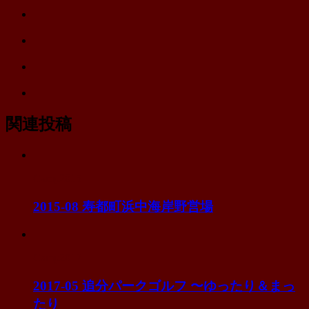
て
ェ
LINE
な
ア
で
ブ
Facebook
シ
ッ
で
ェ
ク
Pocket
シ
ア
マ
に
ェ
ー
Feedly
保
ア
ク
で
存
に
購
関連投稿
保
読
存
Camp2015
2015-08 寿都町浜中海岸野営場
Camp2017
2017-05 追分パークゴルフ 〜ゆったり＆まっ
たり