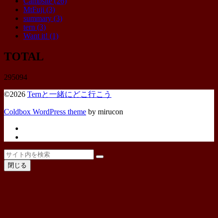
Campsite
(26)
MtFuji
(3)
summary
(3)
tern
(3)
Want it!
(1)
TOTAL
295094
©2026
Ternと一緒にどこ行こう
Coldbox WordPress theme
by mirucon
Twitter
Instagram
ト
検
検
ッ
索
閉じる
索
プ
へ
戻
る