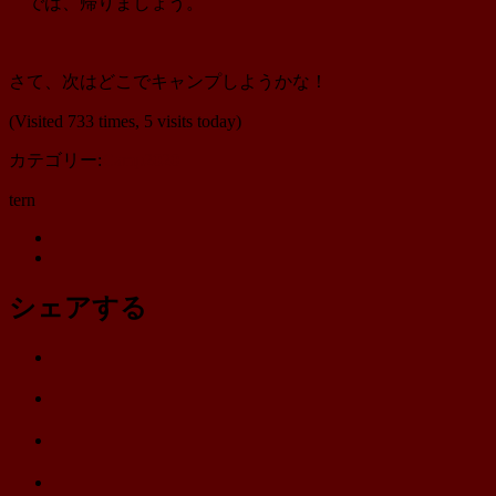
では、帰りましょう。
さて、次はどこでキャンプしようかな！
(Visited 733 times, 5 visits today)
カテゴリー:
Camp2020
tern
Twitter
Instagram
シェアする
Twitter
で
は
シ
て
ェ
LINE
な
ア
で
ブ
Facebook
シ
ッ