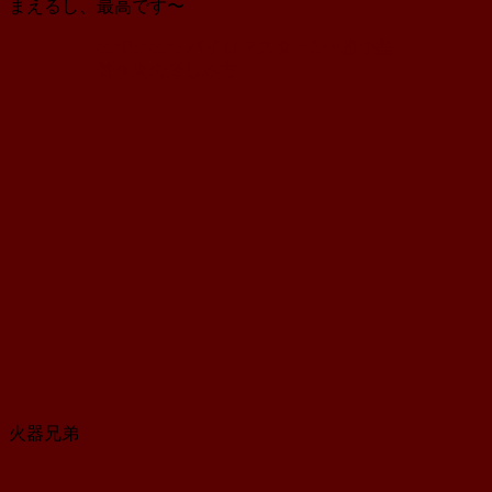
まえるし、最高です〜
conifer cone パイロマスター2 〜超小型
焚き火の楽しみ方
火器兄弟