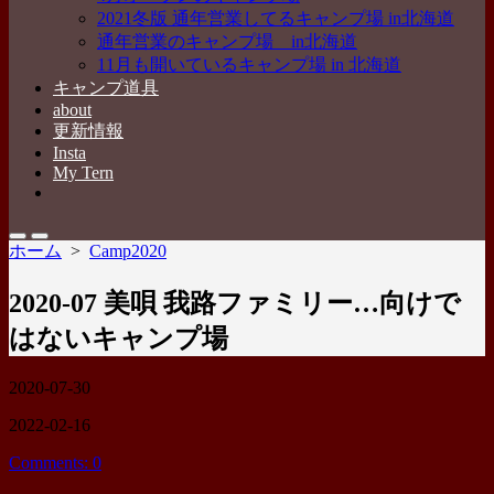
2021冬版 通年営業してるキャンプ場 in北海道
通年営業のキャンプ場 in北海道
11月も開いているキャンプ場 in 北海道
キャンプ道具
about
更新情報
Insta
My Tern
メ
ニ
ュ
検
メ
ホーム
>
Camp2020
ー
索
ニ
を
切
ュ
閉
2020-07 美唄 我路ファミリー…向けで
り
ー
じ
替
る
はないキャンプ場
え
公
2020-07-30
開
最
2022-02-16
日
終
Comments: 0
更