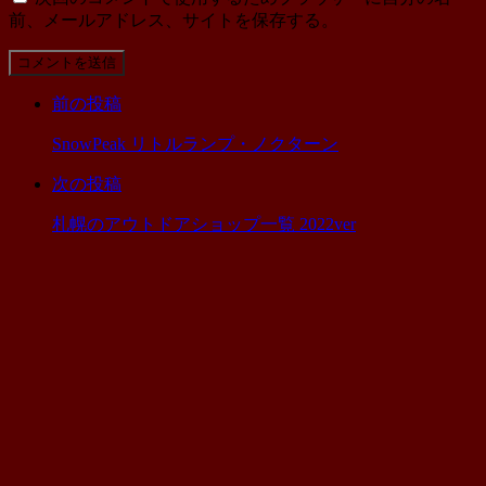
前、メールアドレス、サイトを保存する。
コ
メ
前の投稿
ン
ト
SnowPeak リトルランプ・ノクターン
す
る
次の投稿
札幌のアウトドアショップ一覧 2022ver