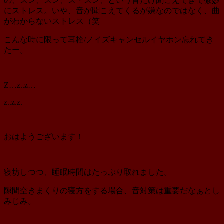
の、ズン、ズン、ズ・ズン、という音だけ聞こえてきて微妙
にストレス。いや、音が聞こえてくるが嫌なのではなく、曲
がわからないストレス（笑
こんな時に限って耳栓/ノイズキャンセルイヤホン忘れてき
たー。
Z…z..z…
z..z.z.
おはようございます！
寝坊しつつ、睡眠時間はたっぷり取れました。
隙間空きまくりの寝方をする場合、音対策は重要だなぁとし
みじみ。