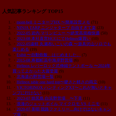
人気記事ランキング TOP15
・
mont-bell ミニタープHX 〜簡単設営メモ
(71)
・
NINJA TARP ニンジャタープ 自由すぎて楽
(23)
・
2022-05 岩内 マリンビュー 〜絶景高規格快適
(50)
・
2023-08 本社直営HCCにてHelinox爆買い
(10)
・
2022-05遠軽 丸瀬布いこいの森 〜遊具沢山ソロでも
楽しめる
(19)
・
Esibit 〜自動炊飯、はじめました。
(7)
・
2015-08 寿都町浜中海岸野営場
(6)
・
Helinox レバーロック式伸縮テントポール 〜2024年
買ってよかった大賞受賞
(9)
・
北海道の野営場一覧
(16)
・
Helinox table one hard top〜硬さと軽さの両立
(10)
・
VICTORINOX ハンティングXT〜これが無いとキャ
ンプに行けない
(11)
・
2023-07 焼尻島 白浜野営場 〜下見
(11)
・
浪漫のジェットボイル マイクロモ VS ミニモ
(11)
・
2020-07 美唄 我路ファミリー…向けではないキャン
プ場
(5)