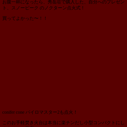
お腹一杯になったら、秀岳荘で購入した、自分へのプレゼン
ト、スノーピーク のノクターン点火式！
買ってよかった〜！！
conifer cone パイロマスター2も点火！
このお手軽焚き火台は本当に楽チンだし小型コンパクトにし