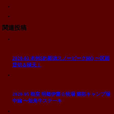
で
ェ
ク
Pocket
シ
ア
マ
に
ェ
ー
Feedly
保
ア
ク
で
存
に
購
関連投稿
保
読
存
Camp2020
2020-03 本州SP)新潟スノーピークHQ 〜区画
貸切＆晴天！
Camp2020
2020-05 根室 明郷伊藤☆牧場 築拓キャンプ場
中編 〜短角牛ステーキ