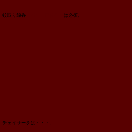
蚊取り線香
（パワー森林香）
は必須。
チェイサーをば・・・。