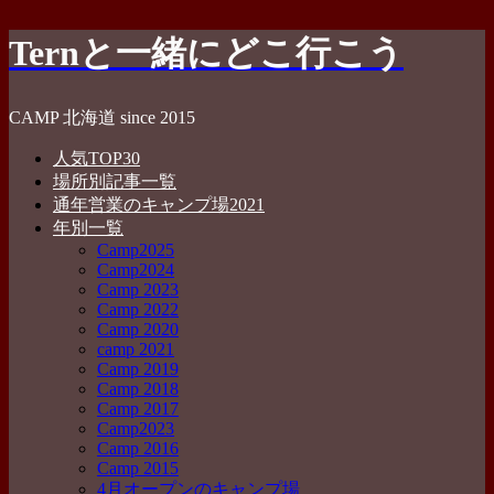
コ
Ternと一緒にどこ行こう
ン
テ
ン
CAMP 北海道 since 2015
ツ
へ
人気TOP30
ス
場所別記事一覧
キ
通年営業のキャンプ場2021
ッ
年別一覧
プ
Camp2025
Camp2024
Camp 2023
Camp 2022
Camp 2020
camp 2021
Camp 2019
Camp 2018
Camp 2017
Camp2023
Camp 2016
Camp 2015
4月オープンのキャンプ場