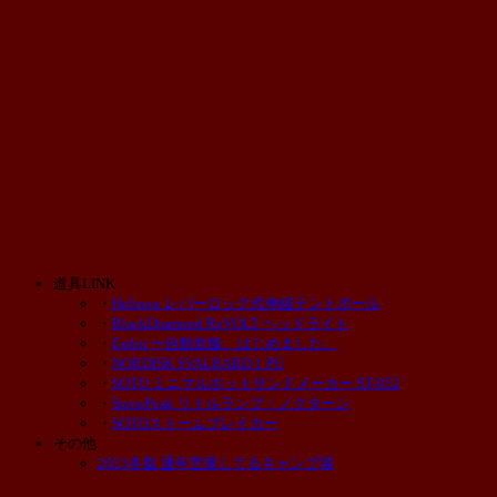
道具LINK
・
Helinox レバーロック式伸縮テントポール
・
BlackDiamond ReVOLT ヘッドライト
・
Esibit 〜自動炊飯、はじめました。
・
NORDISK SVALBARD 1 PU
・
SOTO ミニマルホットサンドメーカー ST-952
・
SnowPeak リトルランプ・ノクターン
・
SOTOストームブレイカー
その他
2021冬版 通年営業してるキャンプ場