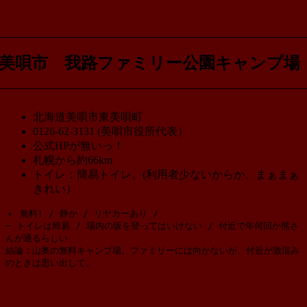
美唄市 我路ファミリー公園キャンプ場
北海道美唄市東美唄町
0126-62-3131 (美唄市役所代表）
公式HPが無いっ！
札幌から約66km
トイレ：簡易トイレ。(利用者少ないからか、まぁまぁ
きれい）
＋ 無料! / 静か / リヤカーあり / 

− トイレは簡易 / 場内の坂を登ってはいけない / 付近で年何回か熊さ
んが通るらしい

結論：山奥の無料キャンプ場。ファミリーには向かないが、付近が激混み