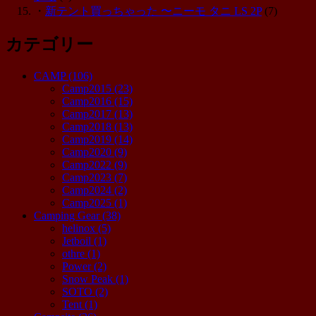
・
新テント買っちゃった 〜ニーモ タニ LS 2P
(7)
カテゴリー
CAMP
(106)
Camp2015
(23)
Camp2016
(15)
Camp2017
(13)
Camp2018
(13)
Camp2019
(14)
Camp2020
(9)
Camp2022
(9)
Camp2023
(7)
Camp2024
(2)
Camp2025
(1)
Camping Gear
(38)
helinox
(5)
Jetboil
(1)
othre
(1)
Power
(2)
Snow Peak
(1)
SOTO
(2)
Tent
(1)