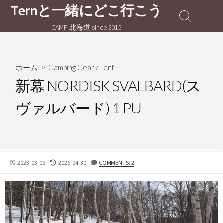
コ
Ternと一緒にどこ行こう
ン
検
メ
CAMP 北海道 since 2015
テ
索
ニ
切
ュ
ン
り
ー
ツ
替
へ
ホーム
>
Camping Gear
/
Tent
え
ス
新幕 NORDISK SVALBARD(ス
キ
ヴァルバード) 1 PU
ッ
プ
公
最
2023-03-06
2026-04-30
COMMENTS: 2
開
終
日
更
新
日