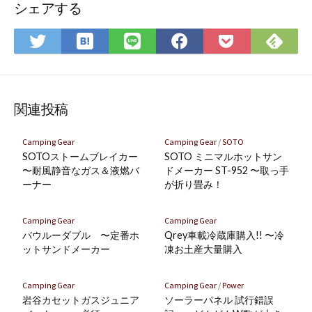
シェアする
は
Fee
Twitter
LINE
Facebook
Pocket
て
で
で
で
で
に
な
購
シ
シ
シ
保
ブ
読
ェ
ェ
ェ
存
ッ
ア
ア
ア
関連投稿
ク
マ
Camping Gear
Camping Gear
/
SOTO
ー
SOTOストームブレイカー
SOTO ミニマルホットサン
ク
〜耐風静音なガス＆液燃バ
ドメーカー ST-952 〜取っ手
ーナー
が折り畳み！
に
保
存
Camping Gear
Camping Gear
バウルーダブル 〜定番ホ
Qrey車載冷蔵庫購入!! 〜冷
ットサンドメーカー
凍お土産大量購入
Camping Gear
Camping Gear
/
Power
岩谷カセットガスジュニア
ソーラーパネル 試行錯誤