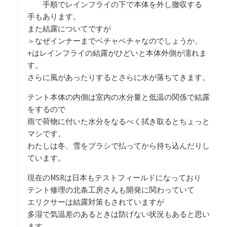
手順でレインフライの下で本体を外し撤収する
手もあります。
また結露についてですが
＞なぜインナーまでベチャベチャなのでしょうか。
↑はレインフライの結露がひどいと本体外側が濡れま
す。
さらに風があったりするとさらに水が落ちてきます。
テント本体の内側は室内の水分量と低温の関係で結露
をするので
雨で荷物に付いた水分をなるべく拭き取るとちょっと
マシです。
わたしは冬、雪をブラシで払ってから持ち込んだりし
ています。
現在のMSRは日本もテストフィールドになっており
テント修理の北条工房さんも開発に関わっていて
エリクサーは結露対策もされていますが
多湿で気温差のあるときは防げない状況もあると思い
ます。