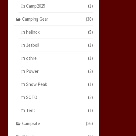
Camp2025
(1)
Camping Gear
(38)
helinox
(5)
Jetboil
(1)
othre
(1)
Power
(2)
Snow Peak
(1)
SOTO
(2)
Tent
(1)
Campsite
(26)