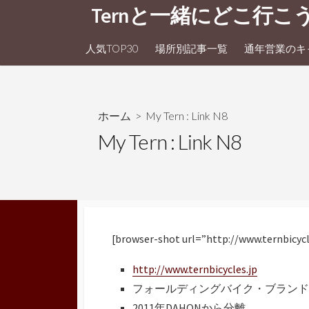
コ
Ternと一緒にどこ行こ
ン
テ
人気TOP30
場所別記事一覧
通年営業のキャ
ン
ツ
へ
ス
ホーム
> My Tern : Link N8
キ
My Tern : Link N8
ッ
プ
[browser-shot url=”http://www.ternbicyc
http://www.ternbicycles.jp
フォールディングバイク・ブランド
2011年DAHONから分離