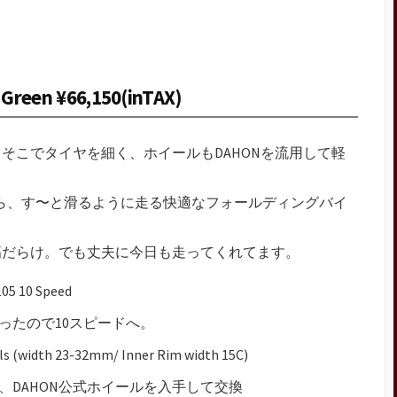
Camp 2015
4月オープンのキャンプ
場
 Green ¥66,150(inTAX)
2021冬版 通年営業して
るキャンプ場 in北海道
通年営業のキャンプ場
そこでタイヤを細く、ホイールもDAHONを流用して軽
in北海道
11月も開いているキャン
にしたら、す〜と滑るように走る快適なフォールディングバイ
プ場 in 北海道
傷だらけ。でも丈夫に今日も走ってくれてます。
05 10 Speed
ったので10スピードへ。
ls (width 23-32mm/ Inner Rim width 15C)
、DAHON公式ホイールを入手して交換