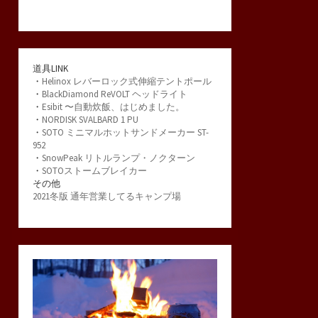
道具LINK
・
Helinox レバーロック式伸縮テントポール
・
BlackDiamond ReVOLT ヘッドライト
・
Esibit 〜自動炊飯、はじめました。
・
NORDISK SVALBARD 1 PU
・
SOTO ミニマルホットサンドメーカー ST-
952
・
SnowPeak リトルランプ・ノクターン
・
SOTOストームブレイカー
その他
2021冬版 通年営業してるキャンプ場