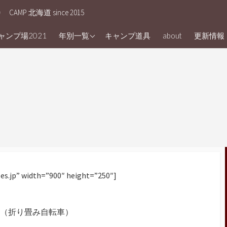
う
CAMP 北海道 since 2015
Camp2025
ンプ場2021
年別一覧
キャンプ道具
about
更新情報
Camp2024
Camp 2023
Camp 2022
Camp 2020
camp 2021
Camp 2019
Camp 2018
les.jp” width=”900″ height=”250″]
Camp 2017
Camp2023
（折り畳み自転車）
Camp 2016