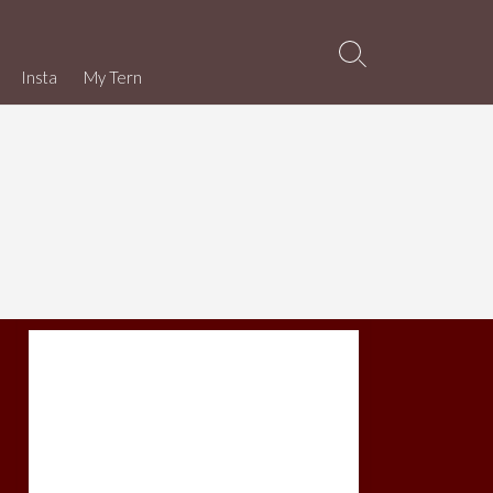
検
Insta
My Tern
索
切
り
替
え