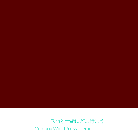
©2026
Ternと一緒にどこ行こう
Coldbox WordPress theme
by mirucon