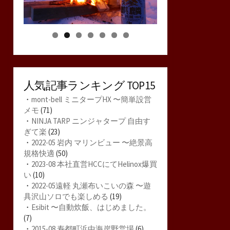
人気記事ランキング TOP15
・
mont-bell ミニタープHX 〜簡単設営
メモ
(71)
・
NINJA TARP ニンジャタープ 自由す
ぎて楽
(23)
・
2022-05 岩内 マリンビュー 〜絶景高
規格快適
(50)
・
2023-08 本社直営HCCにてHelinox爆買
い
(10)
・
2022-05遠軽 丸瀬布いこいの森 〜遊
具沢山ソロでも楽しめる
(19)
・
Esibit 〜自動炊飯、はじめました。
(7)
・
2015-08 寿都町浜中海岸野営場
(6)