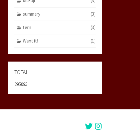
MtFuji
(3)
summary
(3)
tern
(3)
Want it!
(1)
TOTAL
295095
Twitter
Instagram