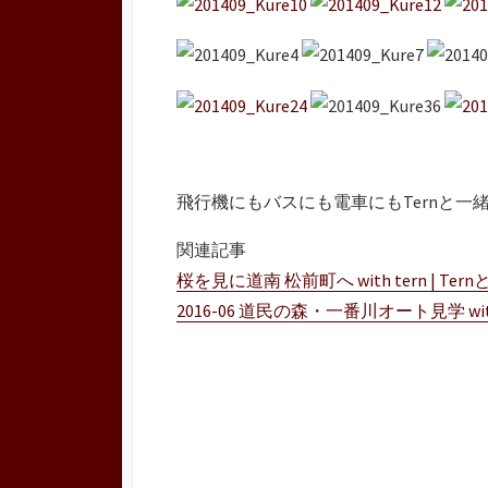
飛行機にもバスにも電車にもTernと一
関連記事
桜を見に道南 松前町へ with tern | T
2016-06 道民の森・一番川オート見学 wit