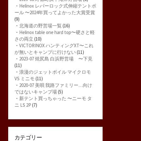
・
Helinox レバーロック式伸縮テントポ
ール 〜2024年買ってよかった大賞受賞
(9)
・
北海道の野営場一覧
(16)
・
Helinox table one hard top〜硬さと軽
さの両立
(10)
・
VICTORINOX ハンティングXT〜これ
が無いとキャンプに行けない
(11)
・
2023-07 焼尻島 白浜野営場 〜下見
(11)
・
浪漫のジェットボイル マイクロモ
VS ミニモ
(11)
・
2020-07 美唄 我路ファミリー…向け
ではないキャンプ場
(5)
・
新テント買っちゃった 〜ニーモ タ
ニ LS 2P
(7)
カテゴリー