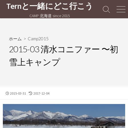
コ
Ternと一緒にどこ行こう
ン
検
メ
CAMP 北海道 since 2015
テ
索
ニ
切
ュ
ン
り
ー
ツ
替
へ
ホーム
>
Camp2015
え
ス
2015-03 清水コニファー 〜初
キ
雪上キャンプ
ッ
プ
公
最
2015-03-31
2017-12-04
開
終
日
更
新
日