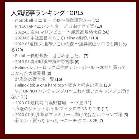
人気記事ランキング TOP15
・
mont-bell ミニタープHX 〜簡単設営メモ
(71)
・
NINJA TARP ニンジャタープ 自由すぎて楽
(23)
・
2022-05 岩内 マリンビュー 〜絶景高規格快適
(50)
・
2023-08 本社直営HCCにてHelinox爆買い
(10)
・
2022-05遠軽 丸瀬布いこいの森 〜遊具沢山ソロでも楽しめ
る
(20)
・
Esibit 〜自動炊飯、はじめました。
(7)
・
2015-08 寿都町浜中海岸野営場
(6)
・
Helinox レバーロック式伸縮テントポール 〜2024年買って
よかった大賞受賞
(9)
・
北海道の野営場一覧
(16)
・
Helinox table one hard top〜硬さと軽さの両立
(10)
・
VICTORINOX ハンティングXT〜これが無いとキャンプに行け
ない
(11)
・
2023-07 焼尻島 白浜野営場 〜下見
(11)
・
浪漫のジェットボイル マイクロモ VS ミニモ
(12)
・
2020-07 美唄 我路ファミリー…向けではないキャンプ場
(5)
・
新テント買っちゃった 〜ニーモ タニ LS 2P
(7)