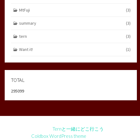
MtFuji
(3)
summary
(3)
tern
(3)
Want it!
(1)
TOTAL
295099
©2026
Ternと一緒にどこ行こう
Coldbox WordPress theme
by mirucon