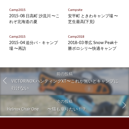
に
保
Camp2015
Campsite
存
2015-08 日高町 沙流川 〜こ
安平町 ときわキャンプ場 〜
れぞ北海道の夏
芝生最高(下見)
Camp2015
Camp2018
2015-04 追分パ・キャンプ
2018-03 帯広 Snow Peak十
場 〜再訪
勝ポロシリ〜快適キャンプ
前の投稿
VICTORINOX ハンティングXT〜これが無いとキャンプに
行けない
次の投稿
Helinox Chair One 〜猫も座りたい！？