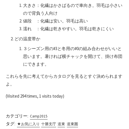
大きさ：化繊はかさばるので車向き。羽毛は小さい
ので背負う人向け
値段 ：化繊は安い。羽毛は高い
濡れ ：化繊は乾きやすい。羽毛は乾きにくい
どの温度帯か
３シーズン用の#3と冬用の#0の組み合わせがいいと
思います。暑ければ横チャックを開けて、掛け布団
にできます。
これらを先に考えてからカタログを見るとすぐ決められます
よ。
(Visited 294 times, 1 visits today)
カテゴリー:
Camp2015
タグ:
★お気に入り
十勝支庁
道東
道東圏