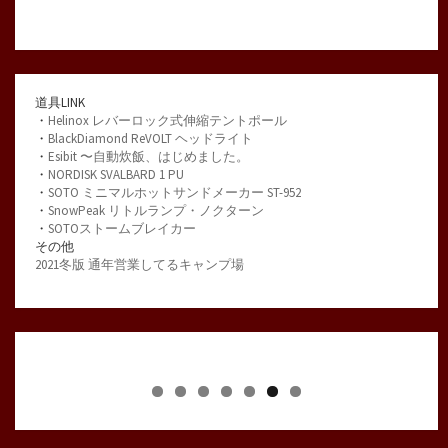
道具LINK
・
Helinox レバーロック式伸縮テントポール
・
BlackDiamond ReVOLT ヘッドライト
・
Esibit 〜自動炊飯、はじめました。
・
NORDISK SVALBARD 1 PU
・
SOTO ミニマルホットサンドメーカー ST-952
・
SnowPeak リトルランプ・ノクターン
・
SOTOストームブレイカー
その他
2021冬版 通年営業してるキャンプ場