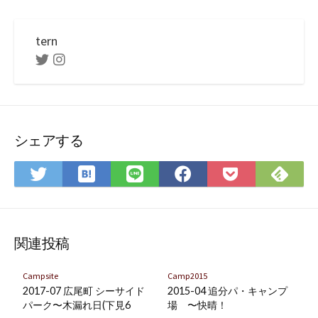
tern
Twitter
Instagram
シェアする
は
Fee
Twitter
LINE
Facebook
Pocket
て
で
で
で
で
に
な
購
シ
シ
シ
保
ブ
読
ェ
ェ
ェ
存
ッ
ア
ア
ア
関連投稿
ク
マ
Campsite
Camp2015
ー
2017-07 広尾町 シーサイド
2015-04 追分パ・キャンプ
ク
パーク〜木漏れ日(下見6
場 〜快晴！