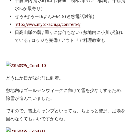
十勝管内 清水町旭山2番56 (帯広市の２つ隣町。十勝清
水ICが最寄り）
ぜろ9ぜろー16よん2−6418 (迷惑電話対策)
http://www.mytokachi.jp/conifer54/
日高山脈の麓 / 周りには何もない / 敷地内に小川が流れ
ている / ロッジも完備 / アウトドア料理教室も
どうにか日が沈む前に到着。
敷地内はゴールデンウィークに向けて雪を少なくするため、
除雪が進んでいました。
ですので、雪上キャンプといっても、ちょっと贅沢。足場を
固めなくてもいいですからね。