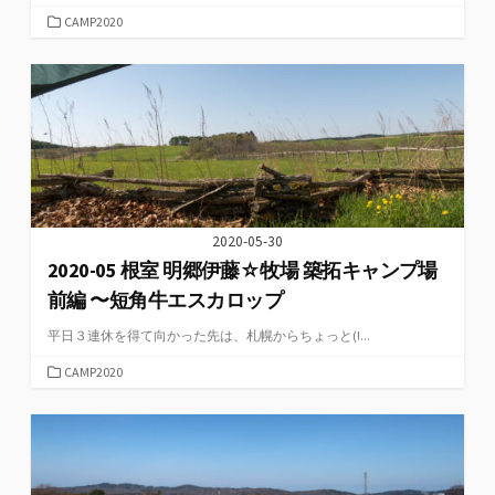
カ
CAMP2020
テ
ゴ
リ
ー
2020-05-30
2020-05 根室 明郷伊藤☆牧場 築拓キャンプ場
前編 〜短角牛エスカロップ
平日３連休を得て向かった先は、札幌からちょっと(!...
カ
CAMP2020
テ
ゴ
リ
ー