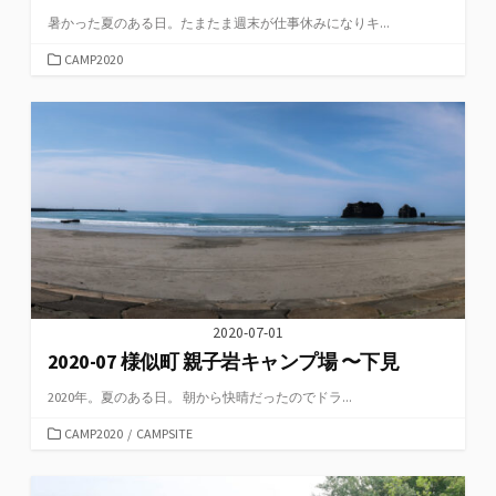
暑かった夏のある日。たまたま週末が仕事休みになりキ...
カ
CAMP2020
テ
ゴ
リ
ー
2020-07-01
2020-07 様似町 親子岩キャンプ場 〜下見
2020年。夏のある日。 朝から快晴だったのでドラ...
カ
CAMP2020
/
CAMPSITE
テ
ゴ
リ