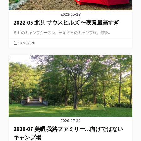
2022-05-27
2022-05 北見 サウスヒルズ 〜夜景最高すぎ
５月のキャンプシーズン。三泊四日のキャンプ旅。最後...
カ
CAMP2020
テ
ゴ
リ
ー
2020-07-30
2020-07 美唄 我路ファミリー…向けではない
キャンプ場