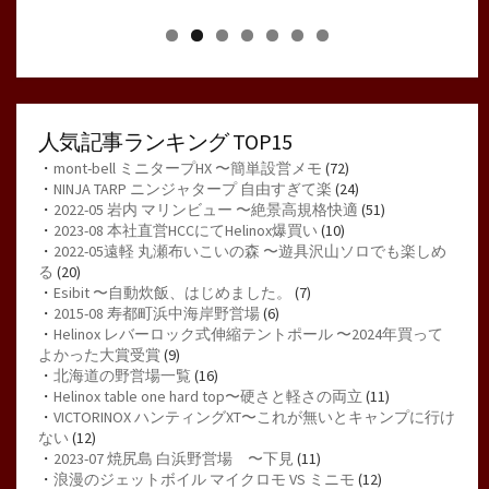
人気記事ランキング TOP15
・
mont-bell ミニタープHX 〜簡単設営メモ
(72)
・
NINJA TARP ニンジャタープ 自由すぎて楽
(24)
・
2022-05 岩内 マリンビュー 〜絶景高規格快適
(51)
・
2023-08 本社直営HCCにてHelinox爆買い
(10)
・
2022-05遠軽 丸瀬布いこいの森 〜遊具沢山ソロでも楽しめ
る
(20)
・
Esibit 〜自動炊飯、はじめました。
(7)
・
2015-08 寿都町浜中海岸野営場
(6)
・
Helinox レバーロック式伸縮テントポール 〜2024年買って
よかった大賞受賞
(9)
・
北海道の野営場一覧
(16)
・
Helinox table one hard top〜硬さと軽さの両立
(11)
・
VICTORINOX ハンティングXT〜これが無いとキャンプに行け
ない
(12)
・
2023-07 焼尻島 白浜野営場 〜下見
(11)
・
浪漫のジェットボイル マイクロモ VS ミニモ
(12)