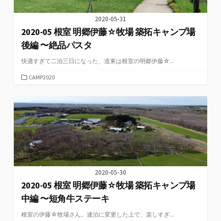
2020-05-31
2020-05 根室 明郷伊藤☆牧場 築拓キャンプ場
後編 〜絶品パスタ
快適すぎて二泊三日になった、道東は根室の明郷伊藤☆...
カ
CAMP2020
テ
ゴ
リ
ー
2020-05-30
2020-05 根室 明郷伊藤☆牧場 築拓キャンプ場
中編 〜短角牛ステーキ
根室の伊藤☆牧場さん。連泊に変更した上で、楽しすぎ...