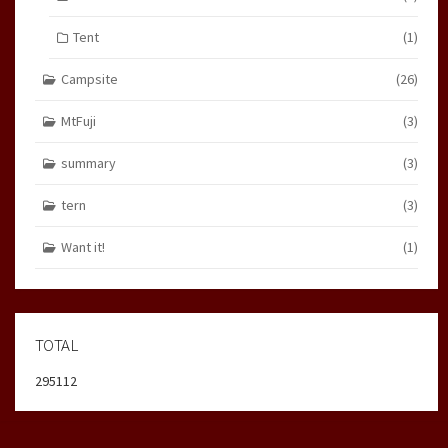
Tent
(1)
Campsite
(26)
MtFuji
(3)
summary
(3)
tern
(3)
Want it!
(1)
TOTAL
295112