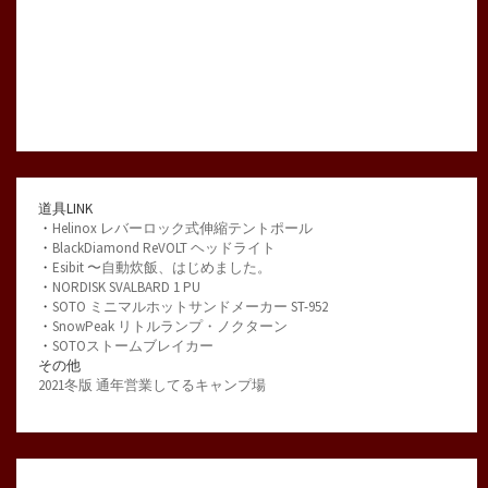
道具LINK
・
Helinox レバーロック式伸縮テントポール
・
BlackDiamond ReVOLT ヘッドライト
・
Esibit 〜自動炊飯、はじめました。
・
NORDISK SVALBARD 1 PU
・
SOTO ミニマルホットサンドメーカー ST-952
・
SnowPeak リトルランプ・ノクターン
・
SOTOストームブレイカー
その他
2021冬版 通年営業してるキャンプ場