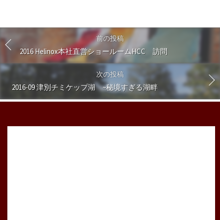
前の投稿
2016 Helinox本社直営ショールームHCC 訪問
次の投稿
2016-09 津別チミケップ湖 ~秘境すぎる湖畔