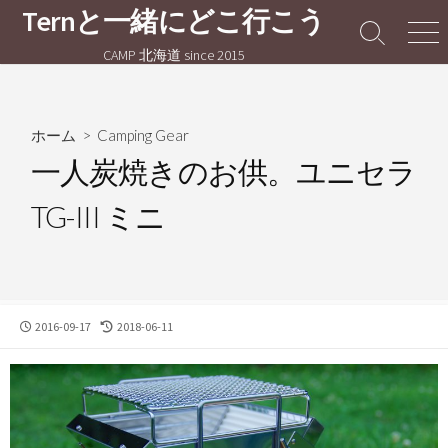
コ
Ternと一緒にどこ行こう
ン
検
メ
CAMP 北海道 since 2015
テ
索
ニ
切
ュ
ン
り
ー
ツ
替
へ
ホーム
>
Camping Gear
え
ス
一人炭焼きのお供。ユニセラ
キ
TG-III ミニ
ッ
プ
公
最
2016-09-17
2018-06-11
開
終
日
更
新
日