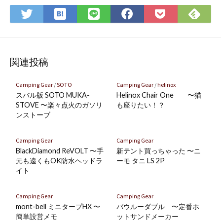
は
Fee
Twitter
LINE
Facebook
Pocket
て
で
で
で
で
に
な
購
シ
シ
シ
保
ブ
読
ェ
ェ
ェ
存
ッ
ア
ア
ア
関連投稿
ク
マ
Camping Gear
/
SOTO
Camping Gear
/
helinox
ー
スバル版 SOTO MUKA-
Helinox Chair One 〜猫
ク
STOVE 〜楽々点火のガソリ
も座りたい！？
ンストーブ
に
保
存
Camping Gear
Camping Gear
BlackDiamond ReVOLT 〜手
新テント買っちゃった 〜ニ
元も遠くもOK防水ヘッドラ
ーモ タニ LS 2P
イト
Camping Gear
Camping Gear
mont-bell ミニタープHX 〜
バウルーダブル 〜定番ホ
簡単設営メモ
ットサンドメーカー