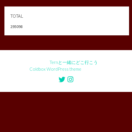
TOTAL
295098
©2026
Ternと一緒にどこ行こう
Coldbox WordPress theme
by mirucon
Twitter
Instagram