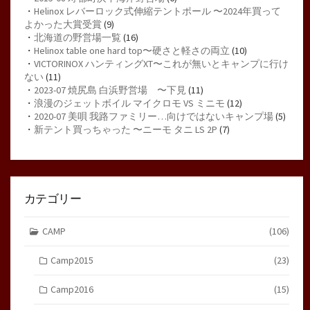
・
Helinox レバーロック式伸縮テントポール 〜2024年買って
よかった大賞受賞
(9)
・
北海道の野営場一覧
(16)
・
Helinox table one hard top〜硬さと軽さの両立
(10)
・
VICTORINOX ハンティングXT〜これが無いとキャンプに行け
ない
(11)
・
2023-07 焼尻島 白浜野営場 〜下見
(11)
・
浪漫のジェットボイル マイクロモ VS ミニモ
(12)
・
2020-07 美唄 我路ファミリー…向けではないキャンプ場
(5)
・
新テント買っちゃった 〜ニーモ タニ LS 2P
(7)
カテゴリー
CAMP
(106)
Camp2015
(23)
Camp2016
(15)