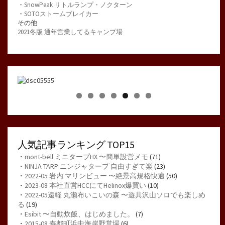
・
SnowPeak リトルランプ・ノクターン
・
SOTOストームブレイカー
その他
2021冬版 通年営業してるキャンプ場
人気記事ランキング TOP15
・
mont-bell ミニタープHX 〜簡単設営メモ
(71)
・
NINJA TARP ニンジャタープ 自由すぎて楽
(23)
・
2022-05 岩内 マリンビュー 〜絶景高規格快適
(50)
・
2023-08 本社直営HCCにてHelinox爆買い
(10)
・
2022-05遠軽 丸瀬布いこいの森 〜遊具沢山ソロでも楽しめ
る
(19)
・
Esibit 〜自動炊飯、はじめました。
(7)
・
2015-08 寿都町浜中海岸野営場
(6)