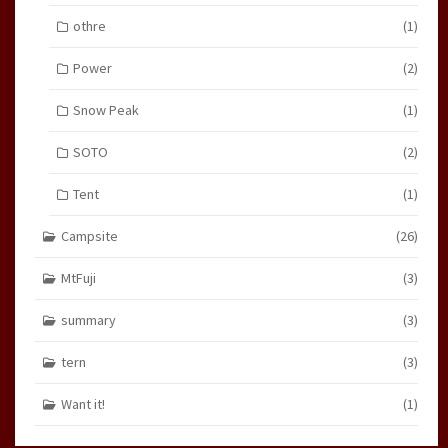
othre
(1)
Power
(2)
Snow Peak
(1)
SOTO
(2)
Tent
(1)
Campsite
(26)
MtFuji
(3)
summary
(3)
tern
(3)
Want it!
(1)