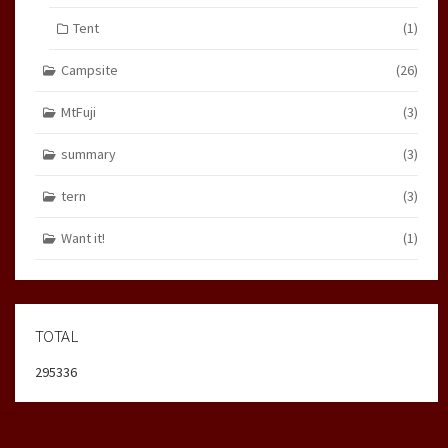
Tent
(1)
Campsite
(26)
MtFuji
(3)
summary
(3)
tern
(3)
Want it!
(1)
TOTAL
295336