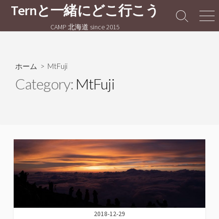
コ
Ternと一緒にどこ行こう
ン
検
メ
CAMP 北海道 since 2015
テ
索
ニ
切
ュ
ン
り
ー
ツ
替
へ
ホーム
> MtFuji
え
ス
Category:
MtFuji
キ
ッ
プ
2018-12-29