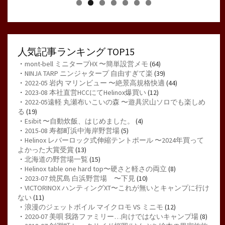
人気記事ランキング TOP15
・
mont-bell ミニタープHX 〜簡単設営メモ
(64)
・
NINJA TARP ニンジャタープ 自由すぎて楽
(39)
・
2022-05 岩内 マリンビュー 〜絶景高規格快適
(44)
・
2023-08 本社直営HCCにてHelinox爆買い
(12)
・
2022-05遠軽 丸瀬布いこいの森 〜遊具沢山ソロでも楽しめ
る
(19)
・
Esibit 〜自動炊飯、はじめました。
(4)
・
2015-08 寿都町浜中海岸野営場
(5)
・
Helinox レバーロック式伸縮テントポール 〜2024年買って
よかった大賞受賞
(13)
・
北海道の野営場一覧
(15)
・
Helinox table one hard top〜硬さと軽さの両立
(8)
・
2023-07 焼尻島 白浜野営場 〜下見
(10)
・
VICTORINOX ハンティングXT〜これが無いとキャンプに行け
ない
(11)
・
浪漫のジェットボイル マイクロモ VS ミニモ
(12)
・
2020-07 美唄 我路ファミリー…向けではないキャンプ場
(8)