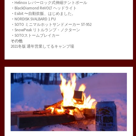
・
Helinox レバーロック式伸縮テントポール
・
BlackDiamond ReVOLT ヘッドライト
・
Esibit 〜自動炊飯、はじめました。
・
NORDISK SVALBARD 1 PU
・
SOTO ミニマルホットサンドメーカー ST-952
・
SnowPeak リトルランプ・ノクターン
・
SOTOストームブレイカー
その他
2021冬版 通年営業してるキャンプ場