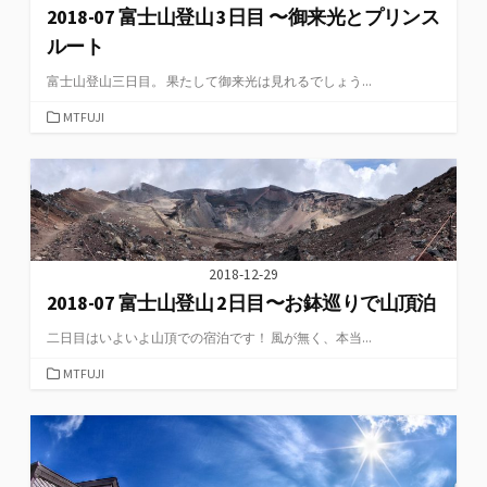
2018-07 富士山登山 3日目 〜御来光とプリンス
ルート
富士山登山三日目。 果たして御来光は見れるでしょう...
カ
MTFUJI
テ
ゴ
リ
ー
2018-12-29
2018-07 富士山登山 2日目〜お鉢巡りで山頂泊
二日目はいよいよ山頂での宿泊です！ 風が無く、本当...
カ
MTFUJI
テ
ゴ
リ
ー