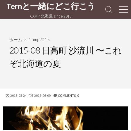
コ
Ternと一緒にどこ行こう
ン
検
メ
CAMP 北海道 since 2015
テ
索
ニ
切
ュ
ン
り
ー
ツ
替
へ
ホーム
>
Camp2015
え
ス
2015-08 日高町 沙流川 〜これ
キ
ぞ北海道の夏
ッ
プ
公
最
2015-08-24
2018-06-09
COMMENTS: 0
開
終
日
更
新
日