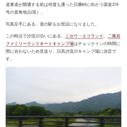
道東道が開通する前は何度も通った日勝峠に向かう国道274
号の直角地点(笑）。
写真左手にある、道の駅もお世話になりました。
この時点で沙流川沿いにある、
ニセウ・エコランド
、
二風谷
ファミリーランドオートキャンプ場
はチェックインの時間に
間に合わないため見送り、日高沙流川キャンプ場に決定で
す。