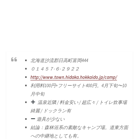
北海道沙流郡日高町富岡444
０１４５７-６-２９２２
http://www.town.hidaka.hokkaido.jp/camp/
利用料100円+フリーサイト400円。4月下旬〜10
月中旬
温泉近隣 / 料金安い / 超広々 / トイレ炊事場
綺麗 / ドックラン有
遊具が少ない
結論：森林浴系の素敵なキャンプ場。道東方面
への中継地としても有。