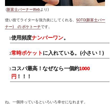
(
新富士バーナーWeb
より)
使い捨てライターを強力炎にしてくれる、
SOTO(新富士バー
ナー) の ポケトーチ
です。
使用頻度
ナンバーワン
。
常時ポケット
に入れている。(小さい！)
コスパ最高！なぜなら一個約
1000
円
！！！
ね。一個持っているといろいろ幸せになれます。