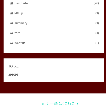
Campsite
(26)
MtFuji
(3)
summary
(3)
tern
(3)
Want it!
(1)
TOTAL
295097
©2026
Ternと一緒にどこ行こう