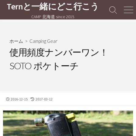
コ
Ternと一緒にどこ行こう
ン
検
メ
CAMP 北海道 since 2015
テ
索
ニ
切
ュ
ン
り
ー
ツ
替
へ
ホーム
>
Camping Gear
え
ス
使用頻度ナンバーワン！
キ
SOTO ポケトーチ
ッ
プ
公
最
2016-12-15
2017-03-12
開
終
日
更
新
日