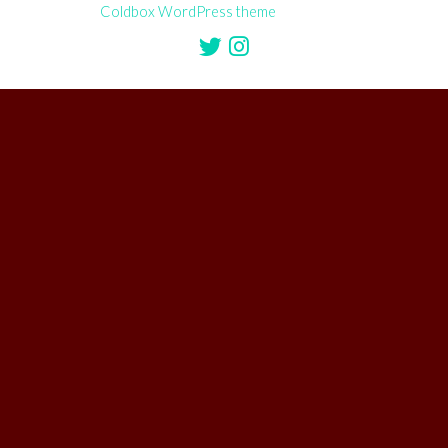
Coldbox WordPress theme
by mirucon
Twitter
Instagram