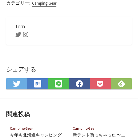
カテゴリー:
Camping Gear
tern
Twitter
Instagram
シェアする
は
Fee
Twitter
LINE
Facebook
Pocket
て
で
で
で
で
に
な
購
シ
シ
シ
保
ブ
読
ェ
ェ
ェ
存
ッ
ア
ア
ア
関連投稿
ク
マ
Camping Gear
Camping Gear
ー
今年も北海道キャンピング
新テント買っちゃった 〜ニ