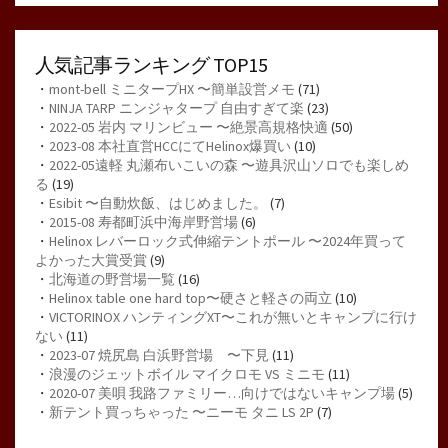
人気記事ランキング TOP15
・
mont-bell ミニタープHX 〜簡単設営メモ
(71)
・
NINJA TARP ニンジャタープ 自由すぎて楽
(23)
・
2022-05 岩内 マリンビュー 〜絶景高規格快適
(50)
・
2023-08 本社直営HCCにてHelinox爆買い
(10)
・
2022-05遠軽 丸瀬布いこいの森 〜遊具沢山ソロでも楽しめ
る
(19)
・
Esibit 〜自動炊飯、はじめました。
(7)
・
2015-08 寿都町浜中海岸野営場
(6)
・
Helinox レバーロック式伸縮テントポール 〜2024年買って
よかった大賞受賞
(9)
・
北海道の野営場一覧
(16)
・
Helinox table one hard top〜硬さと軽さの両立
(10)
・
VICTORINOX ハンティングXT〜これが無いとキャンプに行け
ない
(11)
・
2023-07 焼尻島 白浜野営場 〜下見
(11)
・
浪漫のジェットボイル マイクロモ VS ミニモ
(11)
・
2020-07 美唄 我路ファミリー…向けではないキャンプ場
(5)
・
新テント買っちゃった 〜ニーモ タニ LS 2P
(7)