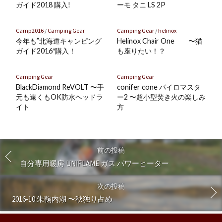
ク
ガイド2018 購入!
ーモ タニ LS 2P
に
保
Camp2016
/
Camping Gear
Camping Gear
/
helinox
存
今年も”北海道キャンピング
Helinox Chair One 〜猫
ガイド2016″購入！
も座りたい！？
Camping Gear
Camping Gear
BlackDiamond ReVOLT 〜手
conifer cone パイロマスタ
元も遠くもOK防水ヘッドラ
ー2 〜超小型焚き火の楽しみ
イト
方
前の投稿
自分専用暖房 UNIFLAME ガス パワーヒーター
次の投稿
2016-10 朱鞠内湖 〜秋独り占め