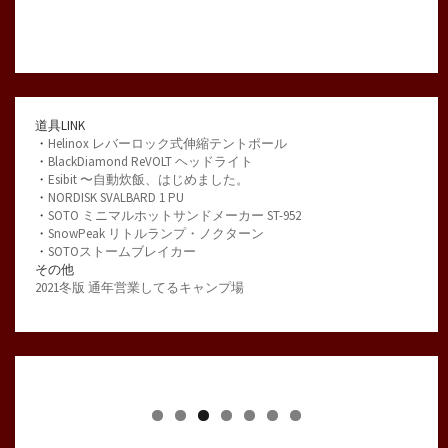
道具LINK
・
Helinox レバーロック式伸縮テントポール
・
BlackDiamond ReVOLT ヘッドライト
・
Esibit 〜自動炊飯、はじめました。
・
NORDISK SVALBARD 1 PU
・
SOTO ミニマルホットサンドメーカー ST-952
・
SnowPeak リトルランプ・ノクターン
・
SOTOストームブレイカー
その他
2021冬版 通年営業してるキャンプ場