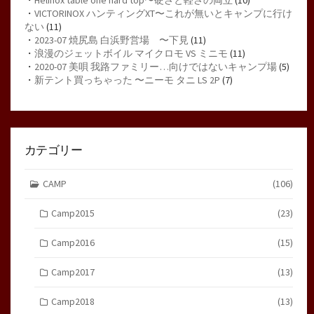
・
Helinox table one hard top〜硬さと軽さの両立
(10)
・
VICTORINOX ハンティングXT〜これが無いとキャンプに行け
ない
(11)
・
2023-07 焼尻島 白浜野営場 〜下見
(11)
・
浪漫のジェットボイル マイクロモ VS ミニモ
(11)
・
2020-07 美唄 我路ファミリー…向けではないキャンプ場
(5)
・
新テント買っちゃった 〜ニーモ タニ LS 2P
(7)
カテゴリー
CAMP
(106)
Camp2015
(23)
Camp2016
(15)
Camp2017
(13)
Camp2018
(13)