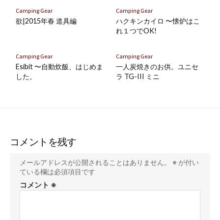
保
存
Camping Gear
Camping Gear
欲|2015年春 道具編
ハクキンカイロ 〜懐炉はこ
れ１つでOK!
Camping Gear
Camping Gear
Esibit 〜自動炊飯、はじめま
一人炭焼きのお供。ユニセ
した。
ラ TG-III ミニ
コメントを残す
メールアドレスが公開されることはありません。
※
が付い
ている欄は必須項目です
コメント
※