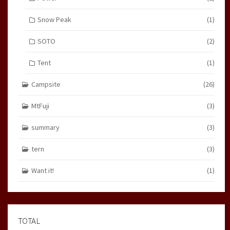
Snow Peak
(1)
SOTO
(2)
Tent
(1)
Campsite
(26)
MtFuji
(3)
summary
(3)
tern
(3)
Want it!
(1)
TOTAL