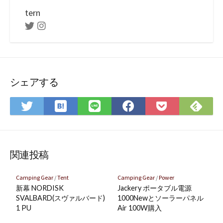
tern
Twitter
Instagram
シェアする
は
Fee
Twitter
LINE
Facebook
Pocket
て
で
で
で
で
に
な
購
シ
シ
シ
保
ブ
読
ェ
ェ
ェ
存
ッ
ア
ア
ア
関連投稿
ク
マ
Camping Gear
/
Tent
Camping Gear
/
Power
ー
新幕 NORDISK
Jackery ポータブル電源
ク
SVALBARD(スヴァルバード)
1000Newとソーラーパネル
1 PU
Air 100W購入
に