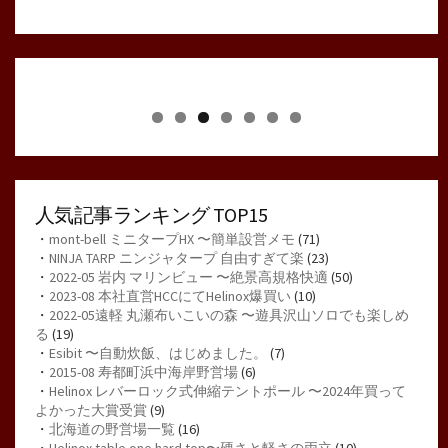
人気記事ランキング TOP15
・
mont-bell ミニタープHX 〜簡単設営メモ
(71)
・
NINJA TARP ニンジャタープ 自由すぎて楽
(23)
・
2022-05 岩内 マリンビュー 〜絶景高規格快適
(50)
・
2023-08 本社直営HCCにてHelinox爆買い
(10)
・
2022-05遠軽 丸瀬布いこいの森 〜遊具沢山ソロでも楽しめ
る
(19)
・
Esibit 〜自動炊飯、はじめました。
(7)
・
2015-08 寿都町浜中海岸野営場
(6)
・
Helinox レバーロック式伸縮テントポール 〜2024年買って
よかった大賞受賞
(9)
・
北海道の野営場一覧
(16)