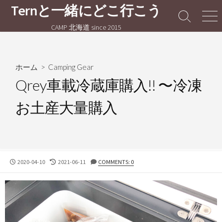
コ
Ternと一緒にどこ行こう
ン
検
メ
CAMP 北海道 since 2015
テ
索
ニ
切
ュ
ン
り
ー
ツ
替
へ
ホーム
>
Camping Gear
え
ス
Qrey車載冷蔵庫購入!! 〜冷凍
キ
お土産大量購入
ッ
プ
公
最
2020-04-10
2021-06-11
COMMENTS: 0
開
終
日
更
新
日