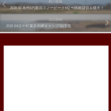
前の投稿
2020-03 本州SP)新潟スノーピークHQ 〜区画貸切＆晴天！
次の投稿
2020-04 浜中町霧多布岬キャンプ場(下見