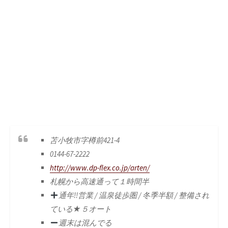
苫小牧市字樽前421-4
0144-67-2222
http://www.dp-flex.co.jp/arten/
札幌から高速通って１時間半
通年!!営業 / 温泉徒歩圏 / 冬季半額 / 整備され
ている★５オート
週末は混んでる