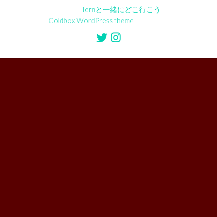
©2026
Ternと一緒にどこ行こう
Coldbox WordPress theme
by mirucon
Twitter
Instagram