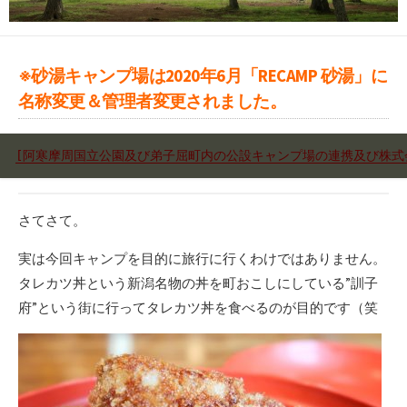
※砂湯キャンプ場は2020年6月「RECAMP 砂湯」に
名称変更＆管理者変更されました。
[阿寒摩周国立公園及び弟子屈町内の公設キャンプ場の連携及び株式会
さてさて。
実は今回キャンプを目的に旅行に行くわけではありません。
タレカツ丼という新潟名物の丼を町おこしにしている”訓子
府”という街に行ってタレカツ丼を食べるのが目的です（笑