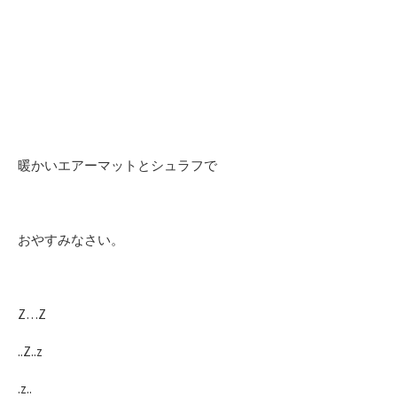
暖かいエアーマットとシュラフで
おやすみなさい。
Z…Z
..Z..z
.z..