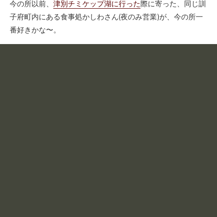
今の所以前、
津別チミケップ湖に行った
際に寄った、同じ訓
子府町内にある食事処かしわさん(夜のみ営業)が、今の所一
番好きかな〜。