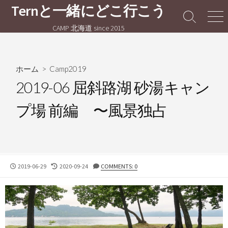
コ
Ternと一緒にどこ行こう
ン
検
メ
CAMP 北海道 since 2015
テ
索
ニ
切
ュ
ン
り
ー
ツ
替
へ
ホーム
>
Camp2019
え
ス
2019-06 屈斜路湖 砂湯キャン
キ
プ場 前編 〜風景独占
ッ
プ
公
最
2019-06-29
2020-09-24
COMMENTS: 0
開
終
日
更
新
日