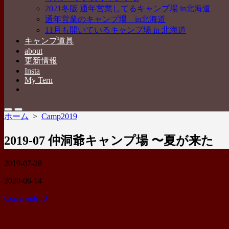
2021冬版 通年営業してるキャンプ場 in北海道
通年営業のキャンプ場 in北海道
11月も開いているキャンプ場 in 北海道
キャンプ道具
about
更新情報
Insta
My Tern
メ
ニ
ュ
検
メ
ホーム
>
Camp2019
ー
索
ニ
を
切
ュ
閉
2019-07 仲洞爺キャンプ場 〜夏が来た
り
ー
じ
替
る
え
公
2019-07-28
開
最
2020-06-14
日
終
Comments: 0
更
新
日