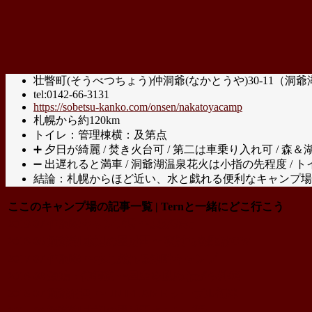
壮瞥町(そうべつちょう)仲洞爺(なかとうや)30-11（洞爺
tel:0142-66-3131
https://sobetsu-kanko.com/onsen/nakatoyacamp
札幌から約120km
トイレ：管理棟横：及第点
➕ 夕日が綺麗 / 焚き火台可 / 第二は車乗り入れ可 / 森＆
➖ 出遅れると満車 / 洞爺湖温泉花火は小指の先程度 / 
結論：札幌からほど近い、水と戯れる便利なキャンプ場
ここのキャンプ場の記事一覧 | Ternと一緒にどこ行こう
2019-07 仲洞爺キャンプ場 〜夏が来た
2018-05 洞爺湖 水辺の里財田 〜夜討ち朝駆けGW
2017-07 仲洞爺 〜水と戯れる湖畔キャンプ
2016-08 短編：仲洞爺 〜星空を眺めながら外寝
2016-07 洞爺財田 〜UNIFLAME テーブル初陣
2015-06 洞爺湖 水辺の里財田キャンプ場