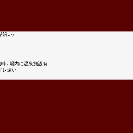
湖沿い)
湖畔 / 場内に温泉施設有
トイレ遠い