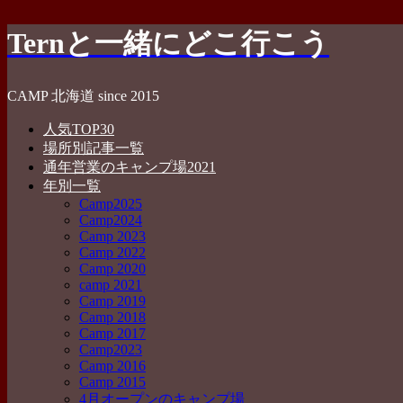
コ
Ternと一緒にどこ行こう
ン
テ
ン
CAMP 北海道 since 2015
ツ
へ
人気TOP30
ス
場所別記事一覧
キ
通年営業のキャンプ場2021
ッ
年別一覧
プ
Camp2025
Camp2024
Camp 2023
Camp 2022
Camp 2020
camp 2021
Camp 2019
Camp 2018
Camp 2017
Camp2023
Camp 2016
Camp 2015
4月オープンのキャンプ場