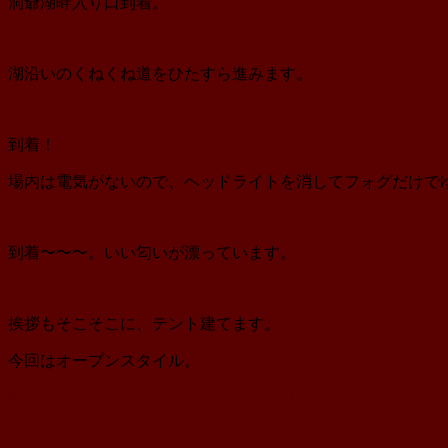
洞爺湖畔入り口到着。
湖沿いのくねくね道をひたすら進みます。
到着！
場内は電気がないので、ヘッドライトを消してフォグだけで
到着〜〜〜。いい匂いが漂っています。
挨拶もそこそこに、テント建てます。
今回はオープンスタイル。
新テント買っちゃった 〜ニーモ タニ LS 2P | Ternと一緒にどこ行こ