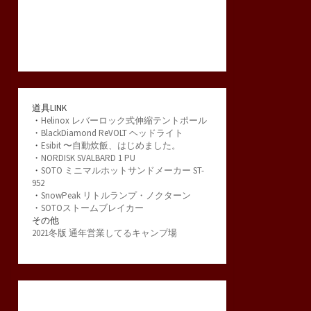
道具LINK
・
Helinox レバーロック式伸縮テントポール
・
BlackDiamond ReVOLT ヘッドライト
・
Esibit 〜自動炊飯、はじめました。
・
NORDISK SVALBARD 1 PU
・
SOTO ミニマルホットサンドメーカー ST-
952
・
SnowPeak リトルランプ・ノクターン
・
SOTOストームブレイカー
その他
2021冬版 通年営業してるキャンプ場