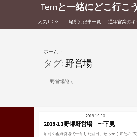
コ
Ternと一緒にどこ行こ
ン
テ
人気TOP30
場所別記事一覧
通年営業のキャ
ン
ツ
へ
ス
ホーム
>
キ
タグ:
野営場
ッ
プ
野営場巡り
2019-10-30
2019-10 野塚野営場 〜下見
泊村の盃野営場で一泊した翌日。せっかく来たので積丹