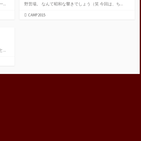
..
野営場。 なんて昭和な響きでしょう（笑 今回は、ち...
カ
CAMP2015
テ
ゴ
リ
ー
..