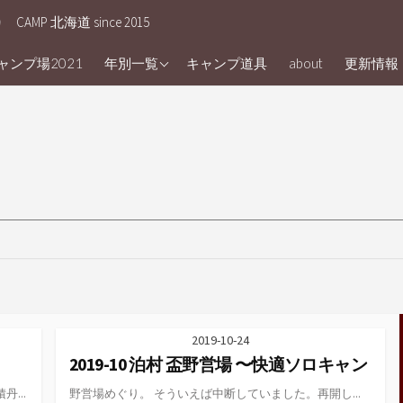
う
CAMP 北海道 since 2015
Camp2025
ンプ場2021
年別一覧
キャンプ道具
about
更新情報
Camp2024
Camp 2023
Camp 2022
Camp 2020
camp 2021
Camp 2019
Camp 2018
Camp 2017
2019-10-24
Camp2023
2019-10 泊村 盃野営場 〜快適ソロキャン
Camp 2016
...
野営場めぐり。 そういえば中断していました。再開し...