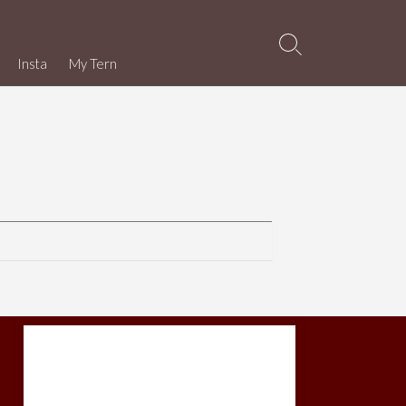
検
Insta
My Tern
索
切
り
替
え