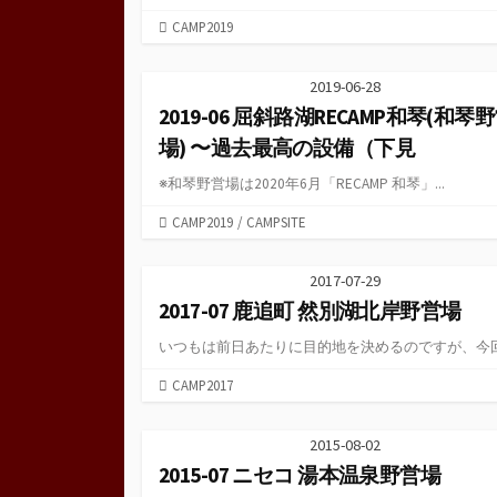
カ
CAMP2019
テ
ゴ
2019-06-28
リ
2019-06 屈斜路湖RECAMP和琴(和琴
ー
場) 〜過去最高の設備（下見
※和琴野営場は2020年6月「RECAMP 和琴」...
カ
CAMP2019
/
CAMPSITE
テ
ゴ
2017-07-29
リ
2017-07 鹿追町 然別湖北岸野営場
ー
いつもは前日あたりに目的地を決めるのですが、今回は
カ
CAMP2017
テ
ゴ
2015-08-02
リ
2015-07 ニセコ 湯本温泉野営場
ー