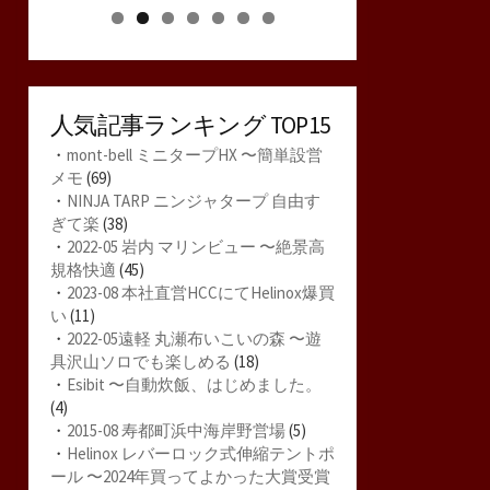
人気記事ランキング TOP15
・
mont-bell ミニタープHX 〜簡単設営
メモ
(69)
・
NINJA TARP ニンジャタープ 自由す
ぎて楽
(38)
・
2022-05 岩内 マリンビュー 〜絶景高
規格快適
(45)
・
2023-08 本社直営HCCにてHelinox爆買
い
(11)
・
2022-05遠軽 丸瀬布いこいの森 〜遊
具沢山ソロでも楽しめる
(18)
・
Esibit 〜自動炊飯、はじめました。
(4)
・
2015-08 寿都町浜中海岸野営場
(5)
・
Helinox レバーロック式伸縮テントポ
ール 〜2024年買ってよかった大賞受賞