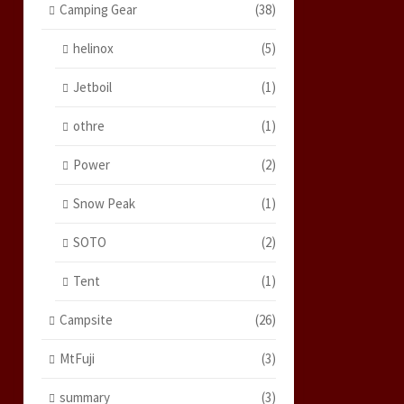
Camping Gear
(38)
helinox
(5)
Jetboil
(1)
othre
(1)
Power
(2)
Snow Peak
(1)
SOTO
(2)
Tent
(1)
Campsite
(26)
MtFuji
(3)
summary
(3)