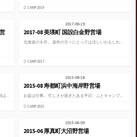
Camp 2015
カ
CAMP2019
テ
4月オープンのキャンプ
ゴ
場
2017-08-19
リ
野営
2017-08 美瑛町 国設白金野営場
ー
2021冬版 通年営業して
るキャンプ場 in北海道
北海道の８月。 道外の方々にとっては涼しいかもしれ...
通年営業のキャンプ場
in北海道
カ
CAMP2017
11月も開いているキャン
テ
プ場 in 北海道
ゴ
2015-08-18
リ
2015-08 寿都町浜中海岸野営場
ー
...
お盆は仕事。 忙しさが過ぎたある平日、ふとキャンプ...
カ
CAMP2015
テ
ゴ
2015-06-09
リ
2015-06 厚真町大沼野営場
ー