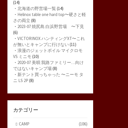
(14)
・
北海道の野営場一覧
(14)
・
Helinox table one hard top〜硬さと軽
さの両立
(8)
・
2023-07 焼尻島 白浜野営場 〜下見
(6)
・
VICTORINOX ハンティングXT〜これ
が無いとキャンプに行けない
(11)
・
浪漫のジェットボイル マイクロモ
VS ミニモ
(10)
・
2020-07 美唄 我路ファミリー…向け
ではないキャンプ場
(8)
・
新テント買っちゃった 〜ニーモ タ
ニ LS 2P
(8)
カテゴリー
CAMP
(106)