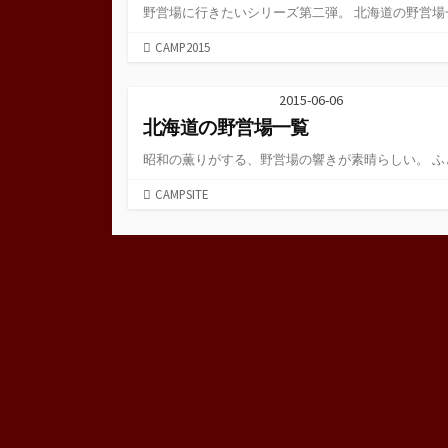
野営場に行きたいシリーズ第二弾。 北海道の野営場一.
カ
CAMP2015
テ
ゴ
2015-06-06
リ
北海道の野営場一覧
ー
昭和の薫りがする、野営場の響きが素晴らしい。 ふと.
カ
CAMPSITE
テ
ゴ
リ
ー