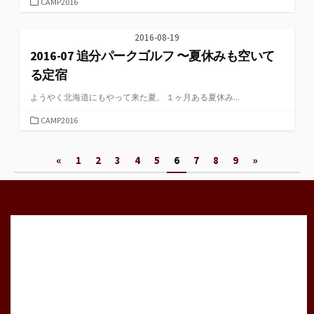
カ
CAMP2016
テ
ゴ
2016-08-19
リ
2016-07 追分パークゴルフ 〜夏休みも空いて
ー
る定宿
ようやく北海道にもやって来た夏。 １ヶ月ある夏休み...
カ
CAMP2016
テ
ゴ
投
«
1
2
3
4
5
6
7
8
9
»
リ
ー
稿
の
ペ
ー
ジ
送