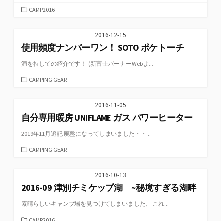
カ
CAMP2016
テ
ゴ
2016-12-15
リ
使用頻度ナンバーワン！ SOTO ポケトーチ
ー
満を持しての紹介です！ (新富士バーナーWebよ...
カ
CAMPING GEAR
テ
ゴ
2016-11-05
リ
自分専用暖房 UNIFLAME ガス パワーヒーター
ー
2019年11月追記 廃盤になってしまいました・・...
カ
CAMPING GEAR
テ
ゴ
2016-10-13
リ
2016-09 津別チミケップ湖 ~秘境すぎる湖畔
ー
素晴らしいキャンプ場を見つけてしまいました。 これ...
カ
CAMP2016