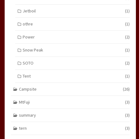
Jetboil
(1)
othre
(1)
Power
(2)
Snow Peak
(1)
SOTO
(2)
Tent
(1)
Campsite
(26)
MtFuji
(3)
summary
(3)
tern
(3)