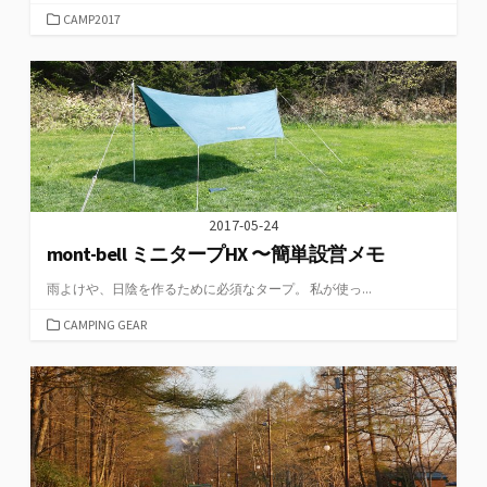
カ
CAMP2017
テ
ゴ
リ
ー
2017-05-24
mont-bell ミニタープHX 〜簡単設営メモ
雨よけや、日陰を作るために必須なタープ。 私が使っ...
カ
CAMPING GEAR
テ
ゴ
リ
ー