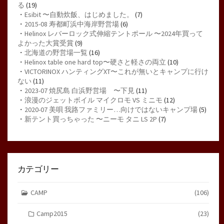
る
(19)
・
Esibit 〜自動炊飯、はじめました。
(7)
・
2015-08 寿都町浜中海岸野営場
(6)
・
Helinox レバーロック式伸縮テントポール 〜2024年買って
よかった大賞受賞
(9)
・
北海道の野営場一覧
(16)
・
Helinox table one hard top〜硬さと軽さの両立
(10)
・
VICTORINOX ハンティングXT〜これが無いとキャンプに行け
ない
(11)
・
2023-07 焼尻島 白浜野営場 〜下見
(11)
・
浪漫のジェットボイル マイクロモ VS ミニモ
(12)
・
2020-07 美唄 我路ファミリー…向けではないキャンプ場
(5)
・
新テント買っちゃった 〜ニーモ タニ LS 2P
(7)
カテゴリー
CAMP
(106)
Camp2015
(23)