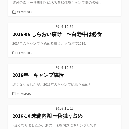
道民の森・一番川地区にある自然体験キャンプ場の名物...
カ
CAMP2016
テ
ゴ
2016-12-31
リ
2016-06 しらおい森野 〜白老牛は必食
ー
2017年のキャンプを始める前に、大急ぎで2016...
カ
CAMP2016
テ
ゴ
2016-12-31
リ
2016年 キャンプ統括
ー
遅くなりましたが、2016年のキャンプ総括を始めた...
カ
SUMMARY
テ
ゴ
2016-12-25
リ
2016-10 朱鞠内湖 〜秋独り占め
ー
#遅くなりましたが、あの、朱鞠内湖にキャンプしてき...