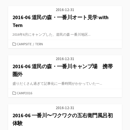
テ
ゴ
2016-12-31
リ
2016-06 道民の森・一番川オート見学 with
ー
Tern
2016年6月にキャンプした、道民の森 一番川地区...
カ
CAMPSITE
/
TERN
テ
ゴ
2016-12-31
リ
2016-06 道民の森・一番川キャンプ場 携帯
ー
圏外
盛りだくさん過ぎて記事化に一番時間がかかっていた一...
カ
CAMP2016
テ
ゴ
2016-12-31
リ
2016-06 一番川〜ワクワクの五右衛門風呂初
ー
体験