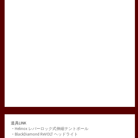
り
道具LINK
・
Helinox レバーロック式伸縮テントポール
・
BlackDiamond ReVOLT ヘッドライト