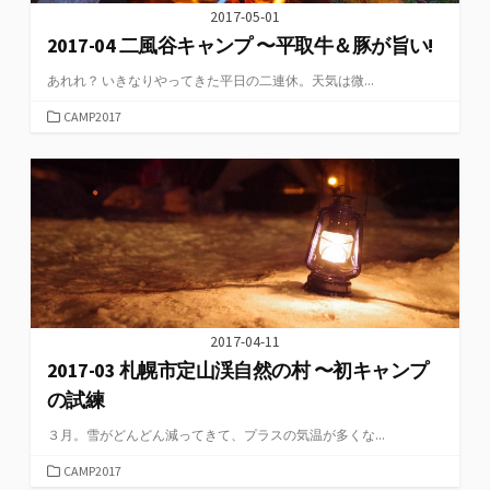
2017-05-01
2017-04 二風谷キャンプ 〜平取牛＆豚が旨い!
あれれ？ いきなりやってきた平日の二連休。天気は微...
カ
CAMP2017
テ
ゴ
リ
ー
2017-04-11
2017-03 札幌市定山渓自然の村 〜初キャンプ
の試練
３月。雪がどんどん減ってきて、プラスの気温が多くな...
カ
CAMP2017