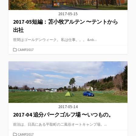
2017-05-15
2017-05短編：苫小牧アルテン 〜テントから
出社
世間はゴールデンウィーク。 私は仕事。。。 &nb...
カ
CAMP2017
テ
ゴ
リ
ー
2017-05-14
2017-04 追分パークゴルフ場 〜いつもの。
前泊は、日高にある平取町の二風谷オートキャンプ場。...
カ
CAMP2017