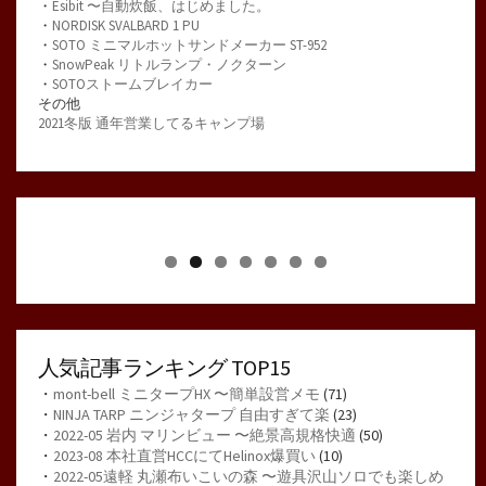
・
Esibit 〜自動炊飯、はじめました。
・
NORDISK SVALBARD 1 PU
・
SOTO ミニマルホットサンドメーカー ST-952
・
SnowPeak リトルランプ・ノクターン
・
SOTOストームブレイカー
その他
2021冬版 通年営業してるキャンプ場
人気記事ランキング TOP15
・
mont-bell ミニタープHX 〜簡単設営メモ
(71)
・
NINJA TARP ニンジャタープ 自由すぎて楽
(23)
・
2022-05 岩内 マリンビュー 〜絶景高規格快適
(50)
・
2023-08 本社直営HCCにてHelinox爆買い
(10)
・
2022-05遠軽 丸瀬布いこいの森 〜遊具沢山ソロでも楽しめ