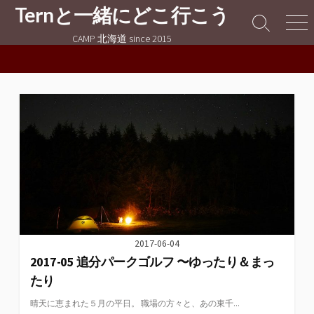
コ
Ternと一緒にどこ行こう
ン
検
メ
CAMP 北海道 since 2015
テ
索
ニ
切
ュ
ン
り
ー
ツ
替
へ
え
ス
キ
ッ
プ
2017-06-04
2017-05 追分パークゴルフ 〜ゆったり＆まっ
たり
晴天に恵まれた５月の平日。 職場の方々と、あの東千...