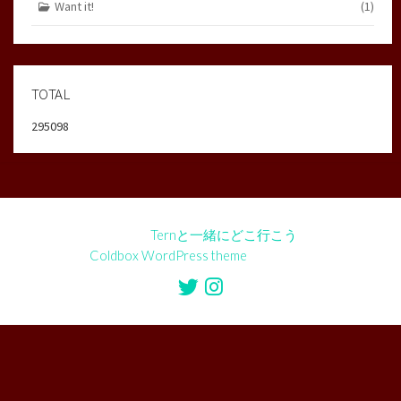
Want it!
(1)
TOTAL
295098
©2026
Ternと一緒にどこ行こう
Coldbox WordPress theme
by mirucon
Twitter
Instagram