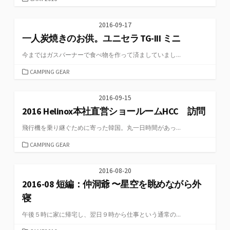
テ
ゴ
2016-09-17
リ
一人炭焼きのお供。ユニセラ TG-III ミニ
ー
今まではガスバーナーで食べ物を作って済ましていまし...
カ
CAMPING GEAR
テ
ゴ
2016-09-15
リ
2016 Helinox本社直営ショールームHCC 訪問
ー
飛行機を乗り継ぐために寄った韓国。丸一日時間があっ...
カ
CAMPING GEAR
テ
ゴ
2016-08-20
リ
2016-08 短編：仲洞爺 〜星空を眺めながら外
ー
寝
午後５時に家に帰宅し、翌日９時から仕事という通常の...