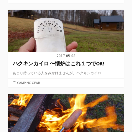
テ
ゴ
リ
ー
2017-05-08
ハクキンカイロ 〜懐炉はこれ１つでOK!
あまり持っている人をみかけませんが、ハクキンカイロ...
カ
CAMPING GEAR
テ
ゴ
リ
ー