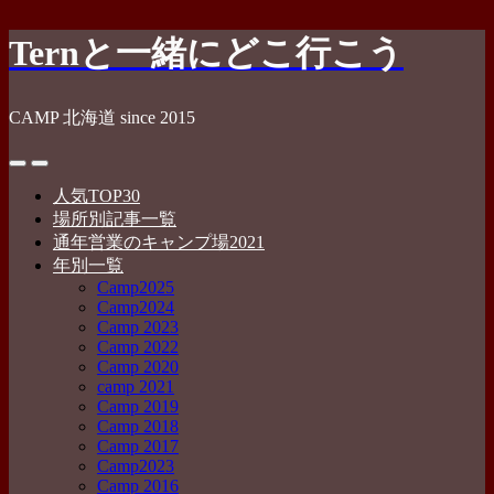
コ
Ternと一緒にどこ行こう
ン
テ
ン
CAMP 北海道 since 2015
ツ
へ
検
メ
ス
索
ニ
人気TOP30
キ
切
ュ
場所別記事一覧
ッ
り
ー
通年営業のキャンプ場2021
プ
替
年別一覧
え
Camp2025
Camp2024
Camp 2023
Camp 2022
Camp 2020
camp 2021
Camp 2019
Camp 2018
Camp 2017
Camp2023
Camp 2016