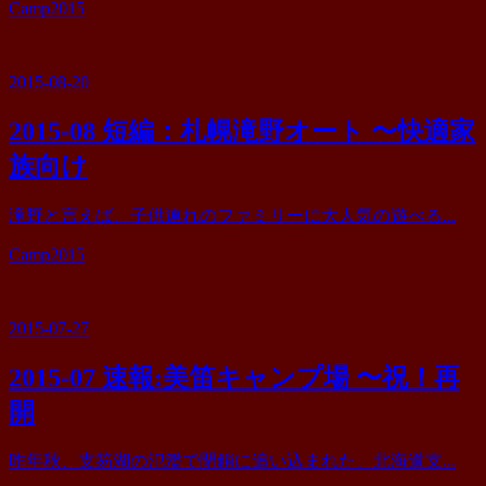
カ
Camp2015
テ
ゴ
リ
2015-08-20
ー
2015-08 短編：札幌滝野オート 〜快適家
族向け
滝野と言えば、子供連れのファミリーに大人気の遊べる...
カ
Camp2015
テ
ゴ
リ
2015-07-27
ー
2015-07 速報:美笛キャンプ場 〜祝！再
開
昨年秋、支笏湖の氾濫で閉鎖に追い込まれた、北海道支...