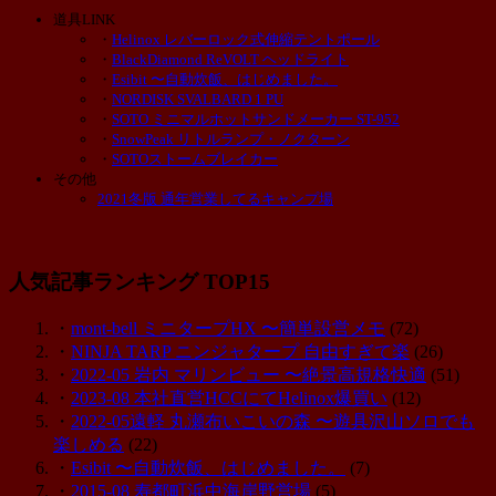
道具LINK
・
Helinox レバーロック式伸縮テントポール
・
BlackDiamond ReVOLT ヘッドライト
・
Esibit 〜自動炊飯、はじめました。
・
NORDISK SVALBARD 1 PU
・
SOTO ミニマルホットサンドメーカー ST-952
・
SnowPeak リトルランプ・ノクターン
・
SOTOストームブレイカー
その他
2021冬版 通年営業してるキャンプ場
人気記事ランキング TOP15
・
mont-bell ミニタープHX 〜簡単設営メモ
(72)
・
NINJA TARP ニンジャタープ 自由すぎて楽
(26)
・
2022-05 岩内 マリンビュー 〜絶景高規格快適
(51)
・
2023-08 本社直営HCCにてHelinox爆買い
(12)
・
2022-05遠軽 丸瀬布いこいの森 〜遊具沢山ソロでも
楽しめる
(22)
・
Esibit 〜自動炊飯、はじめました。
(7)
・
2015-08 寿都町浜中海岸野営場
(5)