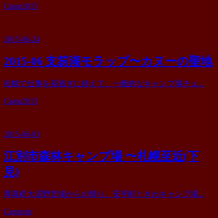
カ
Camp2015
テ
ゴ
リ
2015-06-24
ー
2015-06 支笏湖モラップ〜カヌーの聖地
札幌で仕事を昼過ぎに終えて、一般的なキャンプ場チェ...
カ
Camp2015
テ
ゴ
リ
2015-06-03
ー
江別市森林キャンプ場 〜札幌至近(下
見)
厚真町大沼野営場からの帰り。安平町ときわキャンプ場...
カ
Campsite