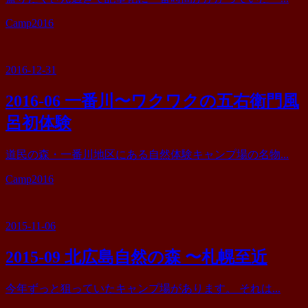
カ
Camp2016
テ
ゴ
リ
2016-12-31
ー
2016-06 一番川〜ワクワクの五右衛門風
呂初体験
道民の森・一番川地区にある自然体験キャンプ場の名物...
カ
Camp2016
テ
ゴ
リ
2015-11-06
ー
2015-09 北広島自然の森 〜札幌至近
今年ずっと狙っていたキャンプ場があります。 それは...