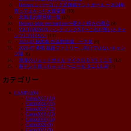
・
Helinox レバーロック式伸縮テントポール 〜2024年
買ってよかった大賞受賞
(10)
・
北海道の野営場一覧
(17)
・
Helinox table one hard top〜硬さと軽さの両立
(9)
・
VICTORINOX ハンティングXT〜これが無いとキャ
ンプに行けない
(13)
・
2023-07 焼尻島 白浜野営場 〜下見
(6)
・
2020-07 美唄 我路ファミリー…向けではないキャン
プ場
(8)
・
浪漫のジェットボイル マイクロモ VS ミニモ
(12)
・
新テント買っちゃった 〜ニーモ タニ LS 2P
(7)
カテゴリー
CAMP
(106)
Camp2015
(23)
Camp2016
(15)
Camp2017
(13)
Camp2018
(13)
Camp2019
(14)
Camp2020
(9)
Camp2022
(9)