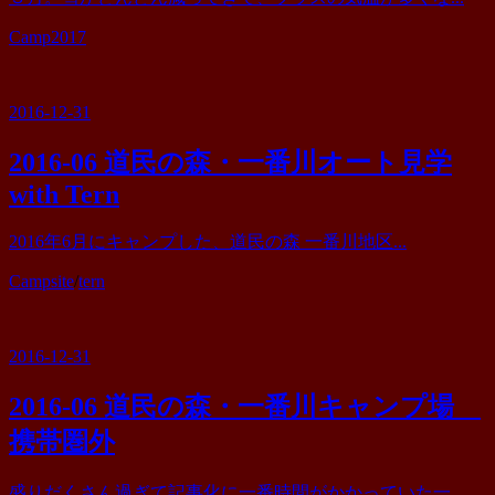
カ
Camp2017
テ
ゴ
リ
2016-12-31
ー
2016-06 道民の森・一番川オート見学
with Tern
2016年6月にキャンプした、道民の森 一番川地区...
カ
Campsite
/
tern
テ
ゴ
リ
2016-12-31
ー
2016-06 道民の森・一番川キャンプ場
携帯圏外
盛りだくさん過ぎて記事化に一番時間がかかっていた一...